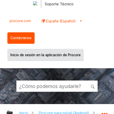
Soporte Técnico
procore.com
España (Español)
Contáctenos
Inicio de sesión en la aplicación de Procore
Expandir/contraer jerarquía global
Ex
Inicio
Procore para móvil (Android)
Aplicac