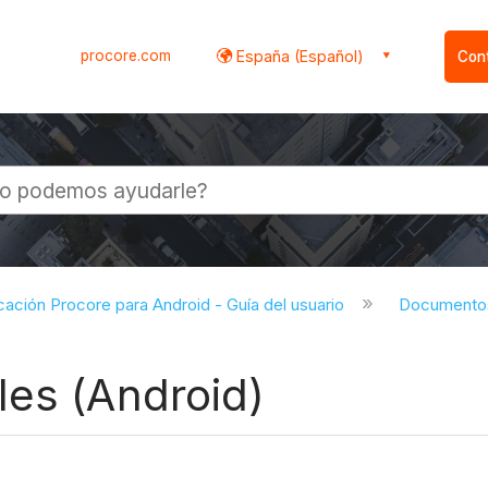
procore.com
España (Español)
Con
l
cación Procore para Android - Guía del usuario
Documentos
les (Android)