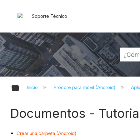
Soporte Técnico
Expandir/contraer jerarquía globa
Inicio
Procore para móvil (Android)
Apli
Documentos - Tutoria
Crear una carpeta (Android)