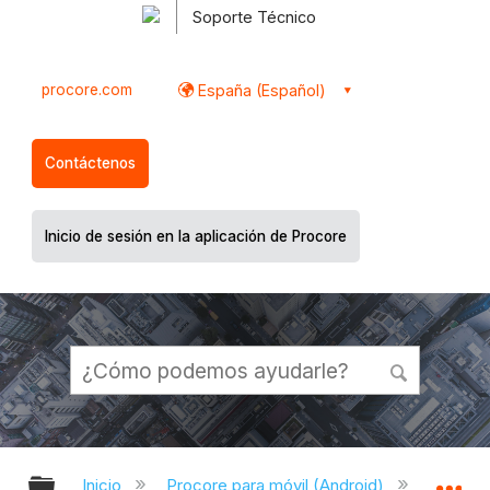
Soporte Técnico
procore.com
España (Español)
Contáctenos
Inicio de sesión en la aplicación de Procore
Expandir/contraer jerarquía global
Ex
Inicio
Procore para móvil (Android)
Aplicac