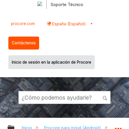
Soporte Técnico
procore.com
España (Español)
Contáctenos
Inicio de sesión en la aplicación de Procore
Expandir/contraer jerarquía global
Ex
Inicio
Procore para móvil (Android)
Aplicac