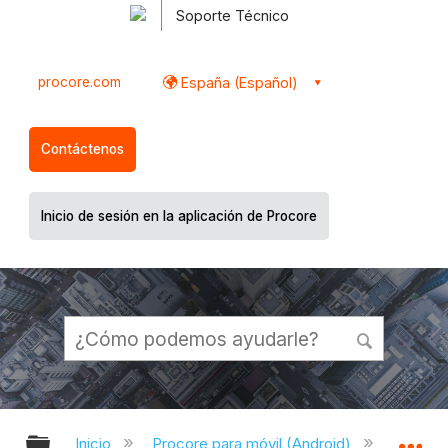
Soporte Técnico
procore.com
España (Español)
Contáctenos
Inicio de sesión en la aplicación de Procore
Expandir/contraer jerarquía global
Ex
Inicio
Procore para móvil (Android)
Aplicac