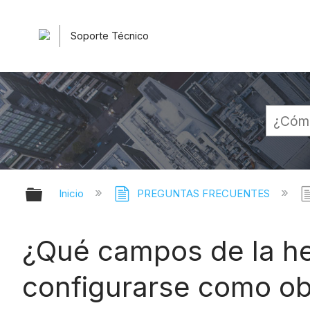
Soporte Técnico
Expandir/contraer jerarquía globa
Inicio
PREGUNTAS FRECUENTES
¿Qué campos de la he
configurarse como obl