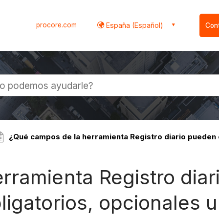
procore.com
España (Español)
Con
l
¿Qué campos de la herramienta Registro diario pueden 
rramienta Registro dia
igatorios, opcionales u