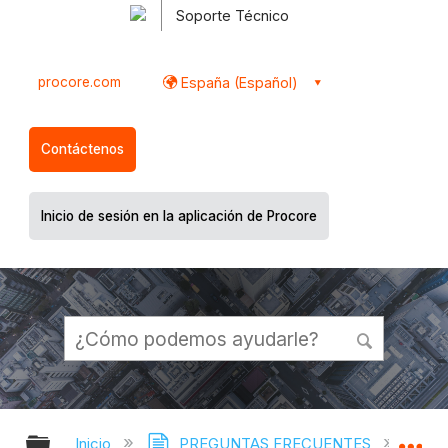
Soporte Técnico
procore.com
España (Español)
Contáctenos
Inicio de sesión en la aplicación de Procore
Expandir/contraer jerarquía global
Ex
Inicio
PREGUNTAS FRECUENTES
¿