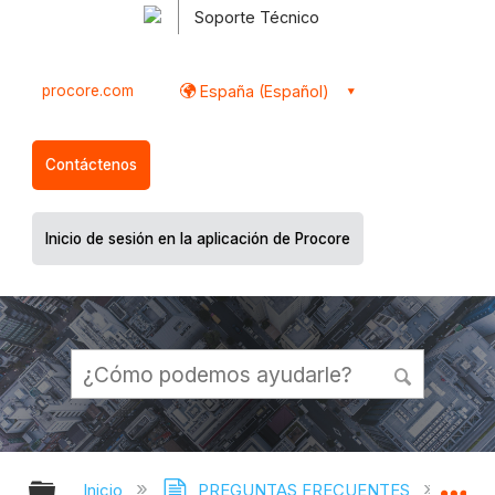
Soporte Técnico
procore.com
España (Español)
Contáctenos
Inicio de sesión en la aplicación de Procore
Expandir/contraer jerarquía global
Ex
Inicio
PREGUNTAS FRECUENTES
¿