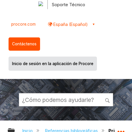
Soporte Técnico
procore.com
España (Español)
Contáctenos
Inicio de sesión en la aplicación de Procore
Expandir/contraer jerarquía global
Ex
Inicio
Referencias bibliográficas
Privacidad