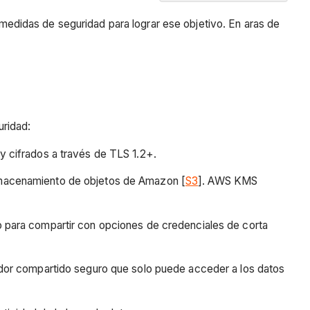
Contexto
edidas de seguridad para lograr ese objetivo. En aras de
Protección
de
datos
El
mejor
servicio
uridad:
de
su
 y cifrados a través de TLS 1.2+.
clase
lmacenamiento de objetos de Amazon [
S3
]. AWS KMS
Consulte
también
o para compartir con opciones de credenciales de corta
vidor compartido seguro que solo puede acceder a los datos