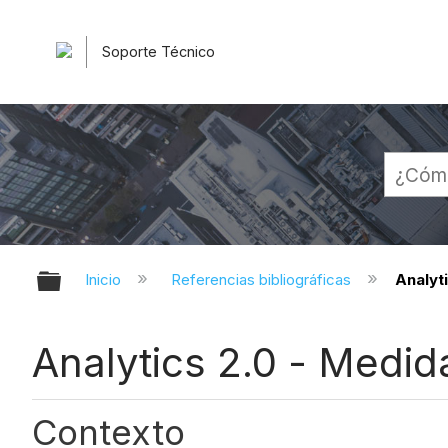
Soporte Técnico
Expandir/contraer jerarquía globa
Inicio
Referencias bibliográficas
Analyt
Analytics 2.0 - Medi
Contexto