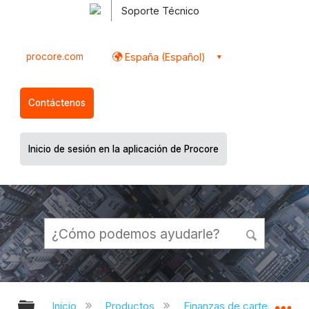
Soporte Técnico
procore.com
España (Español)
Contáctenos
Inicio de sesión en la aplicación de Procore
Expandir/contraer jerarquía global
Ex
Inicio
Productos
Finanzas de cartera y Plani