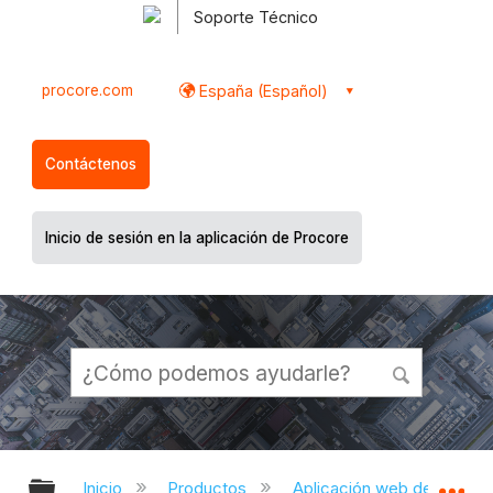
Soporte Técnico
procore.com
España (Español)
Contáctenos
Inicio de sesión en la aplicación de Procore
Expandir/contraer jerarquía global
Ex
Inicio
Productos
Aplicación web de Proco