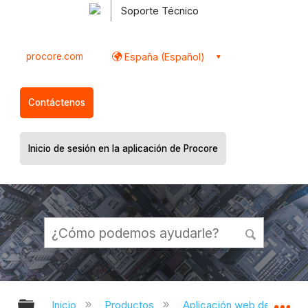
Soporte Técnico
procore.com
España (Español)
Contáctenos
Inicio de sesión en la aplicación de Procore
Expandir/contraer jerarquía global
Ex
Inicio
Productos
Aplicación web de Proco