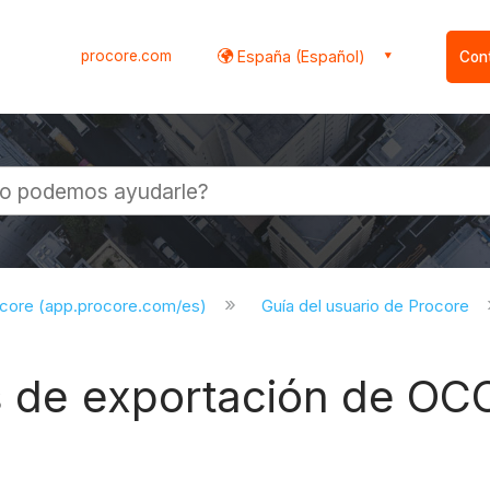
procore.com
España (Español)
Con
l
ocore (app.procore.com/es)
Guía del usuario de Procore
s de exportación de OC