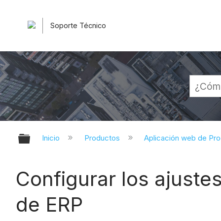
Soporte Técnico
Expandir/contraer jerarquía globa
Inicio
Productos
Aplicación web de Pr
Configurar los ajuste
de ERP