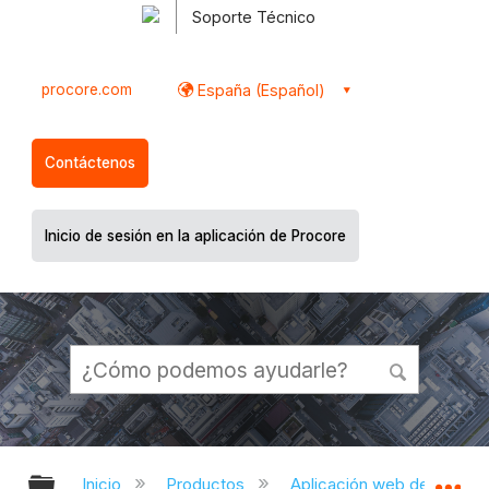
Soporte Técnico
procore.com
España (Español)
Contáctenos
Inicio de sesión en la aplicación de Procore
Expandir/contraer jerarquía global
Ex
Inicio
Productos
Aplicación web de Proco