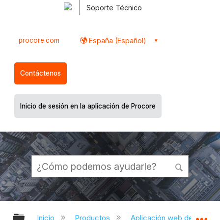
Soporte Técnico
procore.com
España (Español)
Contáctenos
Inicio de sesión en la aplicación de Procore
Expandir/contraer jerarquía global
Ex
Inicio
Productos
Aplicación web de Proco