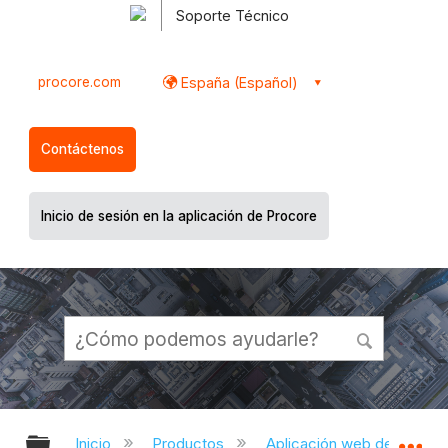
Soporte Técnico
procore.com
España (Español)
Contáctenos
Inicio de sesión en la aplicación de Procore
Expandir/contraer jerarquía global
Ex
Inicio
Productos
Aplicación web de Proco