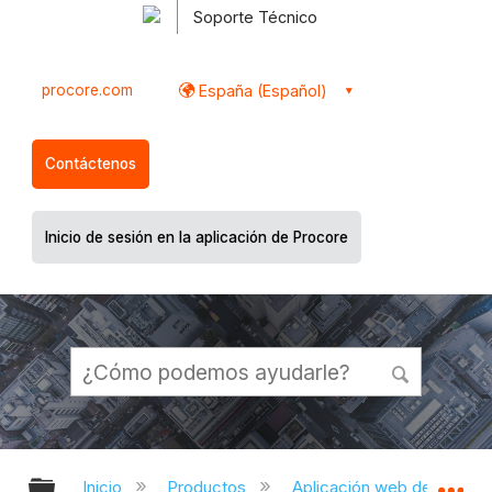
Soporte Técnico
procore.com
España (Español)
Contáctenos
Inicio de sesión en la aplicación de Procore
Expandir/contraer jerarquía global
Ex
Inicio
Productos
Aplicación web de Proco