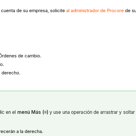
a cuenta de su empresa, solicite
al administrador de Procore
de su
a Órdenes de cambio.
o.
l derecho.
lic en el
menú Más (≡)
y use una operación de arrastrar y solta
arecerán a la derecha.