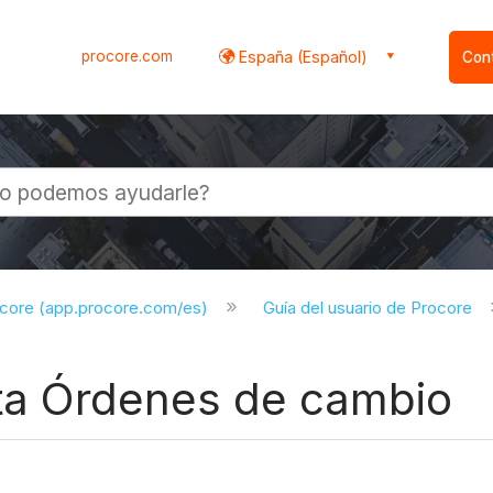
procore.com
España (Español)
Con
l
ocore (app.procore.com/es)
Guía del usuario de Procore
nta Órdenes de cambio