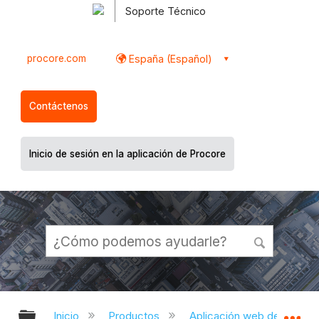
Soporte Técnico
procore.com
España (Español)
Contáctenos
Inicio de sesión en la aplicación de Procore
Expandir/contraer jerarquía global
Ex
Inicio
Productos
Aplicación web de Proco