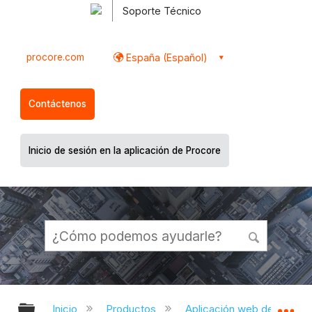
Soporte Técnico
procore.com
España (Español)
Contáctenos
Inicio de sesión en la aplicación de Procore
Expandir/contraer jerarquía global
Ex
Inicio
Productos
Aplicación web de Proco