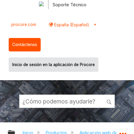
Soporte Técnico
procore.com
España (Español)
Contáctenos
Inicio de sesión en la aplicación de Procore
Expandir/contraer jerarquía global
Ex
Inicio
Productos
Aplicación web de Proco