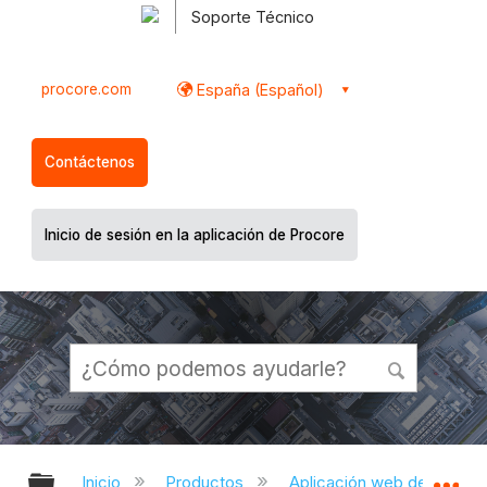
Soporte Técnico
procore.com
España (Español)
Contáctenos
Inicio de sesión en la aplicación de Procore
Expandir/contraer jerarquía global
Ex
Inicio
Productos
Aplicación web de Proco