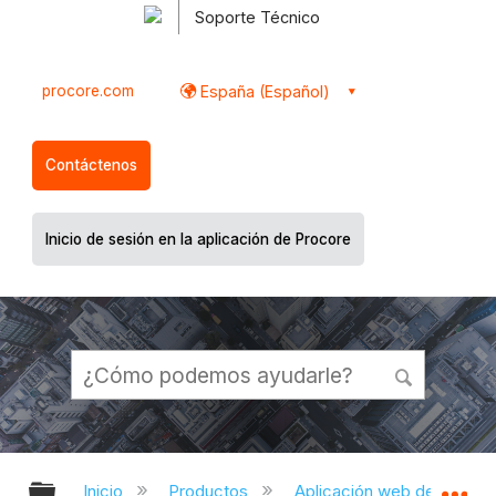
Soporte Técnico
procore.com
España (Español)
Contáctenos
Inicio de sesión en la aplicación de Procore
Expandir/contraer jerarquía global
Ex
Inicio
Productos
Aplicación web de Proco