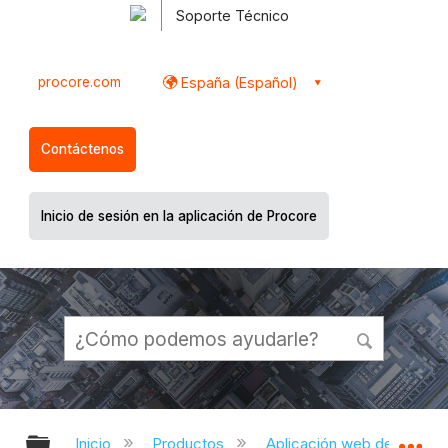
Soporte Técnico
procore.com
España (Español)
Contáctenos
Inicio de sesión en la aplicación de Procore
Expandir/contraer jerarquía global
Ex
Inicio
Productos
Aplicación web de Proco