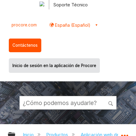
Soporte Técnico
procore.com
España (Español)
Contáctenos
Inicio de sesión en la aplicación de Procore
Expandir/contraer jerarquía global
Ex
Inicio
Productos
Aplicación web de Proco