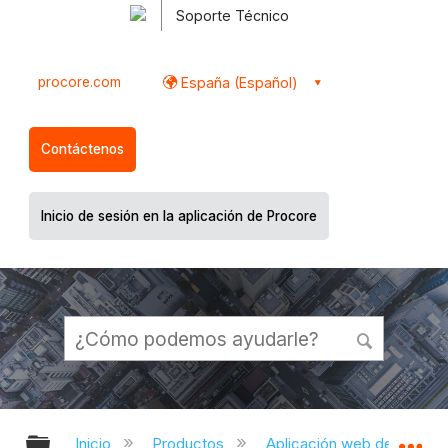
Soporte Técnico
procore.com
España (Español)
Contáctenos
Inicio de sesión en la aplicación de Procore
Expandir/contraer jerarquía global
Ex
Inicio
Productos
Aplicación web de Proco