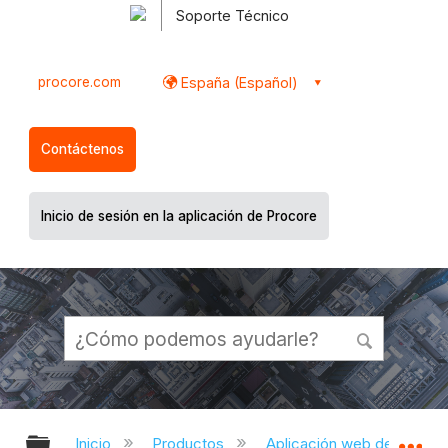
Soporte Técnico
procore.com
España (Español)
Contáctenos
Inicio de sesión en la aplicación de Procore
Expandir/contraer jerarquía global
Ex
Inicio
Productos
Aplicación web de Proco