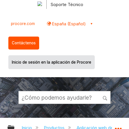
Soporte Técnico
procore.com
España (Español)
Contáctenos
Inicio de sesión en la aplicación de Procore
Expandir/contraer jerarquía global
Ex
Inicio
Productos
Aplicación web de Proco