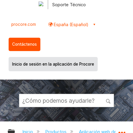
Soporte Técnico
procore.com
España (Español)
Contáctenos
Inicio de sesión en la aplicación de Procore
Expandir/contraer jerarquía global
Ex
Inicio
Productos
Aplicación web de Proco