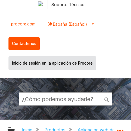
Soporte Técnico
procore.com
España (Español)
Contáctenos
Inicio de sesión en la aplicación de Procore
Expandir/contraer jerarquía global
Ex
Inicio
Productos
Aplicación web de Proco