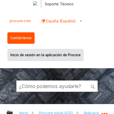
Soporte Técnico
procore.com
España (Español)
Contáctenos
Inicio de sesión en la aplicación de Procore
Expandir/contraer jerarquía global
Ex
Inicio
Procore móvil (iOS)
Aplicación Procor