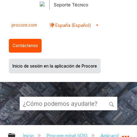
Soporte Técnico
procore.com
España (Español)
Contáctenos
Inicio de sesión en la aplicación de Procore
Expandir/contraer jerarquía global
Ex
Inicio
Procore móvil (iOS)
Aplicación Procor