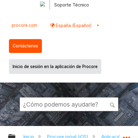
Soporte Técnico
procore.com
España (Español)
Contáctenos
Inicio de sesión en la aplicación de Procore
Expandir/contraer jerarquía global
Ex
Inicio
Procore móvil (iOS)
Aplicación Procor