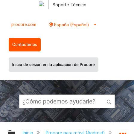
Soporte Técnico
procore.com
España (Español)
Contáctenos
Inicio de sesión en la aplicación de Procore
Expandir/contraer jerarquía global
Ex
Inicio
Procore para móvil (Android)
Aplicac