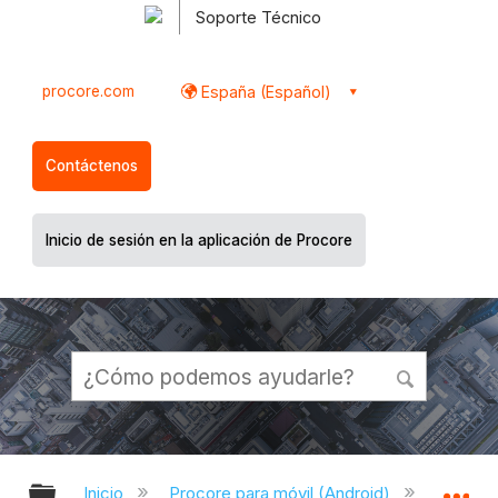
Soporte Técnico
procore.com
España (Español)
Contáctenos
Inicio de sesión en la aplicación de Procore
Expandir/contraer jerarquía global
Ex
Inicio
Procore para móvil (Android)
Aplicac