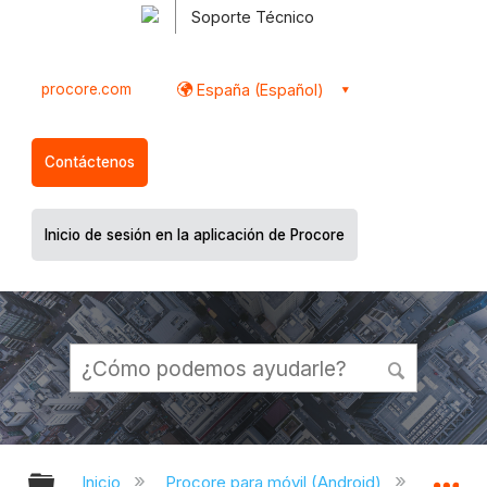
Soporte Técnico
procore.com
España (Español)
Contáctenos
Inicio de sesión en la aplicación de Procore
Expandir/contraer jerarquía global
Ex
Inicio
Procore para móvil (Android)
Aplicac