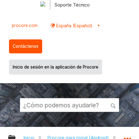
Soporte Técnico
procore.com
España (Español)
Contáctenos
Inicio de sesión en la aplicación de Procore
Expandir/contraer jerarquía global
Ex
Inicio
Procore para móvil (Android)
Aplicac