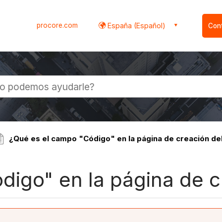
procore.com
España (Español)
Con
l
¿Qué es el campo "Código" en la página de creación de
digo" en la página de c