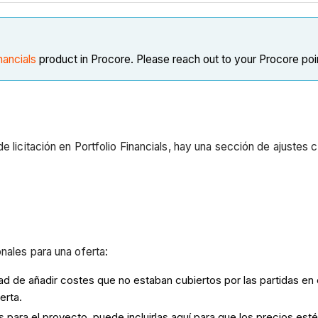
nancials
product in Procore. Please reach out to your Procore poi
de licitación en Portfolio Financials, hay una sección de ajustes
nales para una oferta:
dad de añadir costes que no estaban cubiertos por las partidas en 
erta.
as para el proyecto, puede incluirlas aquí para que los precios e