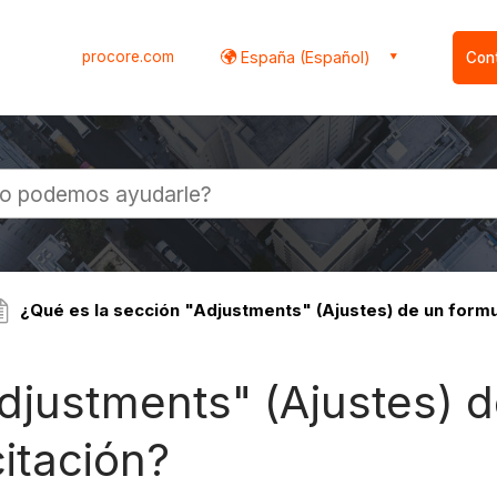
procore.com
España (Español)
Con
l
¿Qué es la sección "Adjustments" (Ajustes) de un formula
djustments" (Ajustes) d
citación?