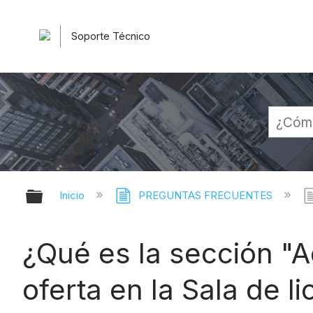
Soporte Técnico
Expandir/contraer jerarquía globa
Inicio
PREGUNTAS FRECUENTES
¿Qué es la sección "A
oferta en la Sala de li