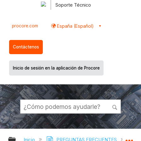
Soporte Técnico
procore.com
España (Español)
Contáctenos
Inicio de sesión en la aplicación de Procore
Expandir/contraer jerarquía global
Ex
Inicio
PREGUNTAS FRECUENTES
¿