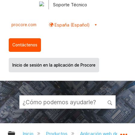
Soporte Técnico
procore.com
España (Español)
Contáctenos
Inicio de sesión en la aplicación de Procore
Expandir/contraer jerarquía global
Ex
Inicio
Productos
Aplicación web de Proco