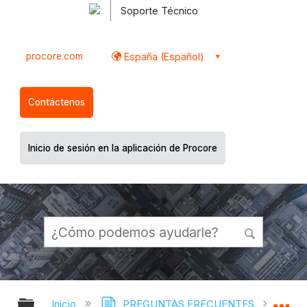
Soporte Técnico
procore.com
España (Español)
Contáctenos
Inicio de sesión en la aplicación de Procore
Expandir/contraer jerarquía global
Ex
Inicio
PREGUNTAS FRECUENTES
¿