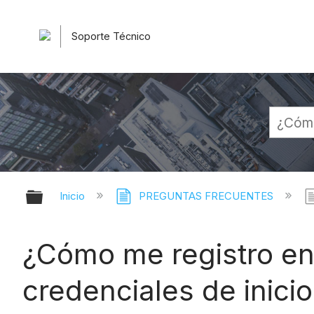
Soporte Técnico
Expandir/contraer jerarquía globa
Inicio
PREGUNTAS FRECUENTES
¿Cómo me registro en 
credenciales de inici