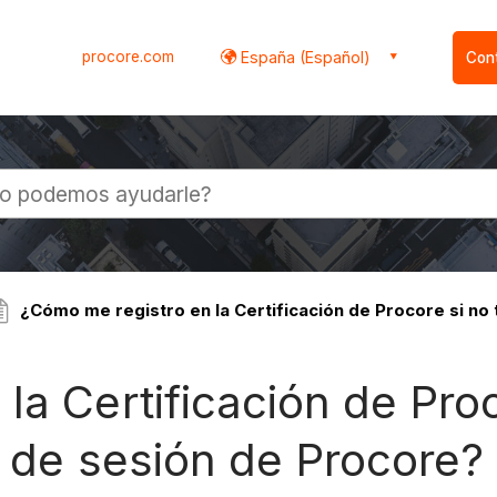
procore.com
España (Español)
Con
l
¿Cómo me registro en la Certificación de Procore si no 
la Certificación de Pro
o de sesión de Procore?