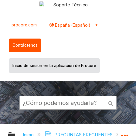
Soporte Técnico
procore.com
España (Español)
Contáctenos
Inicio de sesión en la aplicación de Procore
Expandir/contraer jerarquía global
Ex
Inicio
PREGUNTAS FRECUENTES
¿