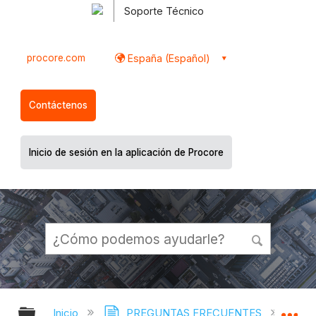
Soporte Técnico
procore.com
España (Español)
Contáctenos
Inicio de sesión en la aplicación de Procore
Expandir/contraer jerarquía global
Ex
Inicio
PREGUNTAS FRECUENTES
¿Cómo