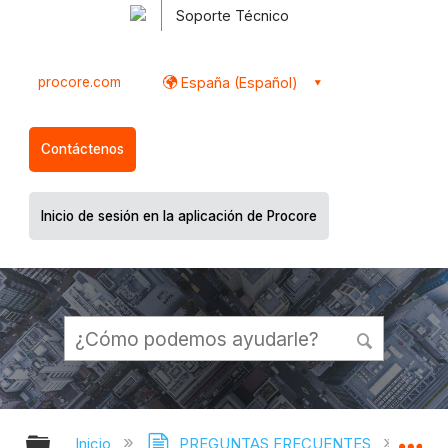
Soporte Técnico
procore.com
España (Español)
Contáctenos
Inicio de sesión en la aplicación de Procore
Expandir/contraer jerarquía global
Ex
Inicio
PREGUNTAS FRECUENTES
¿