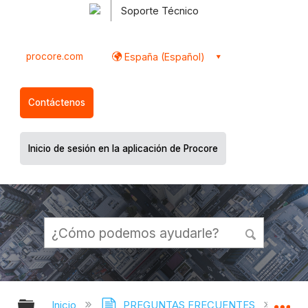
Soporte Técnico
procore.com
España (Español)
Contáctenos
Inicio de sesión en la aplicación de Procore
Expandir/contraer jerarquía global
Ex
Inicio
PREGUNTAS FRECUENTES
¿