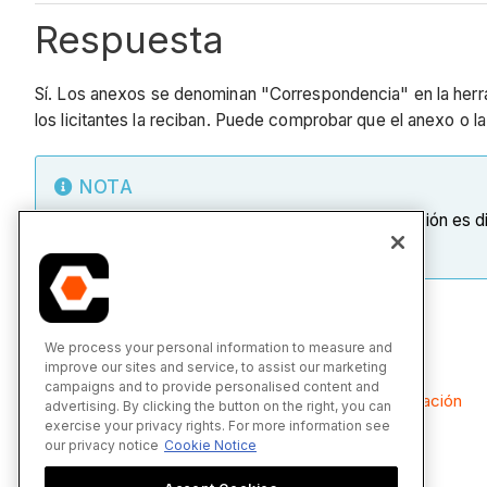
Respuesta
Sí. Los anexos se denominan "Correspondencia" en la herram
los licitantes la reciban. Puede comprobar que el anexo o 
NOTA
El área Correspondencia de la herramienta Licitación es 
consulte
Correspondencia
.
Consulte también
We process your personal information to measure and
improve our sites and service, to assist our marketing
campaigns and to provide personalised content and
Enviar nueva correspondencia en la pestaña Licitación
advertising. By clicking the button on the right, you can
exercise your privacy rights. For more information see
our privacy notice
Cookie Notice