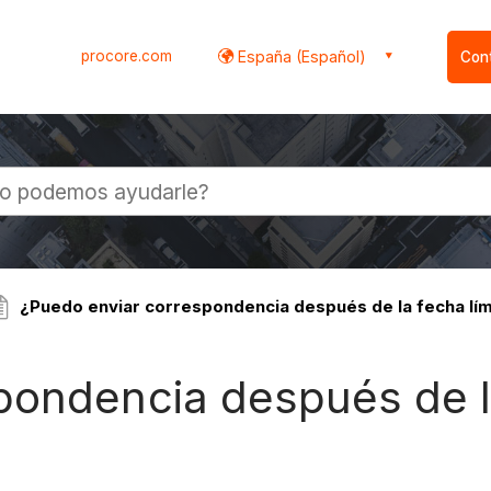
procore.com
España (Español)
Con
l
¿Puedo enviar correspondencia después de la fecha lími
pondencia después de la