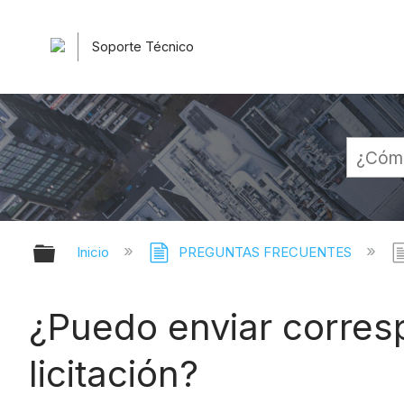
Soporte Técnico
Expandir/contraer jerarquía globa
Inicio
PREGUNTAS FRECUENTES
¿Puedo enviar corres
licitación?