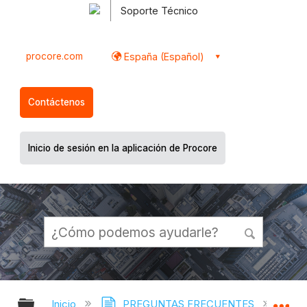
Soporte Técnico
procore.com
España (Español)
Contáctenos
Inicio de sesión en la aplicación de Procore
Expandir/contraer jerarquía global
Ex
Inicio
PREGUNTAS FRECUENTES
¿